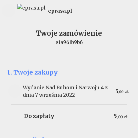
eprasa.pl
Twoje zamówienie
e1a961b9b6
1. Twoje zakupy
Wydanie Nad Buhom i Narwoju 4 z
5
,
00
zł.
dnia 7 września 2022
Do zapłaty
5
,
00
zł.