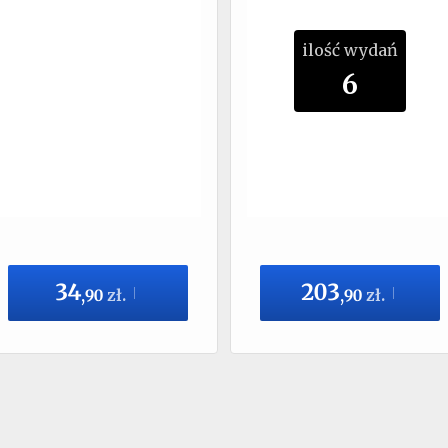
ilość wydań
6
34
203
,
90
zł.
,
90
zł.