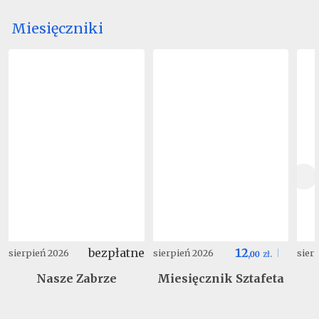
Miesięczniki
bezpłatne
12
sierpień 2026
sierpień 2026
sier
,
00
zł.
Nasze Zabrze
Miesięcznik Sztafeta