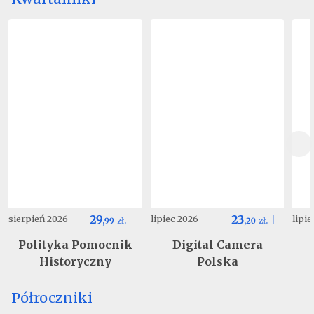
29
23
sierpień 2026
lipiec 2026
lipi
,
99
zł.
,
20
zł.
Polityka Pomocnik
Digital Camera
Historyczny
Polska
Półroczniki