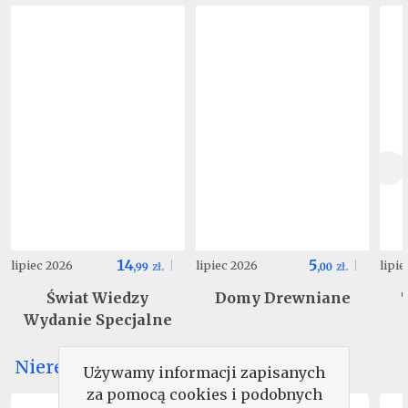
14
5
lipiec 2026
lipiec 2026
lipi
,
99
zł.
,
00
zł.
Świat Wiedzy
Domy Drewniane
Wydanie Specjalne
Nieregularne
Używamy informacji zapisanych
za pomocą cookies i podobnych