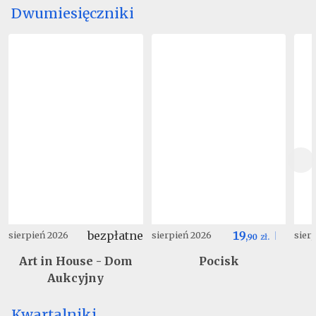
Dwumiesięczniki
bezpłatne
19
sierpień 2026
sierpień 2026
sier
,
90
zł.
Art in House - Dom
Pocisk
Aukcyjny
Kwartalniki