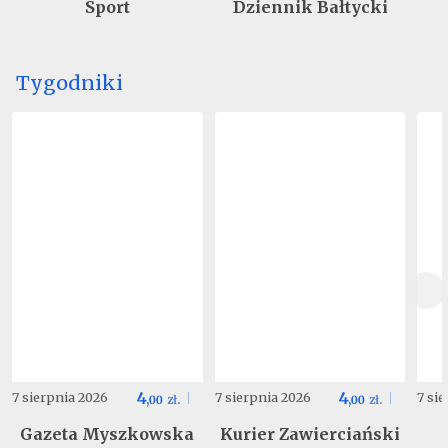
Sport
Dziennik Bałtycki
Tygodniki
4
4
7 sierpnia 2026
7 sierpnia 2026
7 si
,
00
zł.
,
00
zł.
Gazeta Myszkowska
Kurier Zawierciański