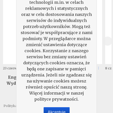
technologii m.in. w celach
reklamowych i statystycznych
oraz w celu dostosowania naszych
serwisów do indywidualnych
potrzeb użytkowników. Mogą też
stosować je współpracujące z nami
podmioty. W przeglądarce można
zmienić ustawienia dotyczące
cookies. Korzystanie z naszego
serwisu bez zmiany ustawień
dotyczących cookies oznacza, że
29
17
23 czerwca 2026
16 czerwca 2026
8 cz
będą one zapisane w pamięci
,
90
zł.
,
99
zł.
urządzenia. Jeżeli nie zgadzasz się
English Matters -
Pismo. Wydanie
na używanie cookies możesz
Wydanie Specjalne
Specjalne
również opuścić naszą stronę.
Więcej informacji w naszej
polityce prywatności.
Polityka prywatności
Regulamin
Kontakt
Akceptuję