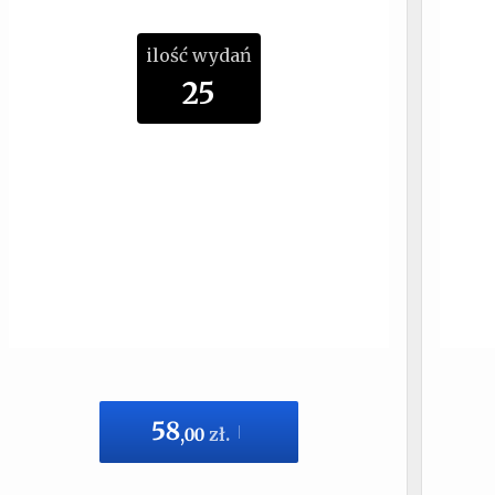
ilość wydań
25
58
,
00
zł.