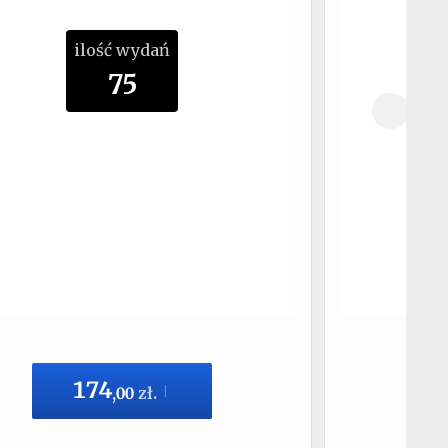
ilość wydań
75
174
,
00
zł.