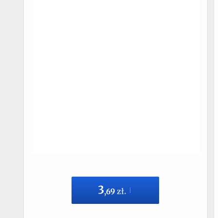
3
,
69
zł.