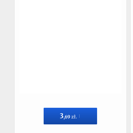
3
,
69
zł.