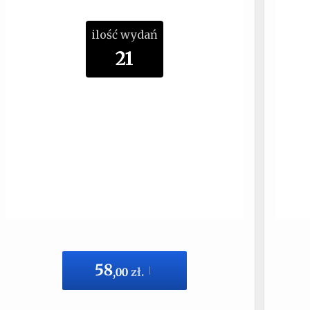
ilość wydań
21
58
,
00
zł.