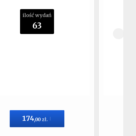
ilość wydań
63
174
,
00
zł.