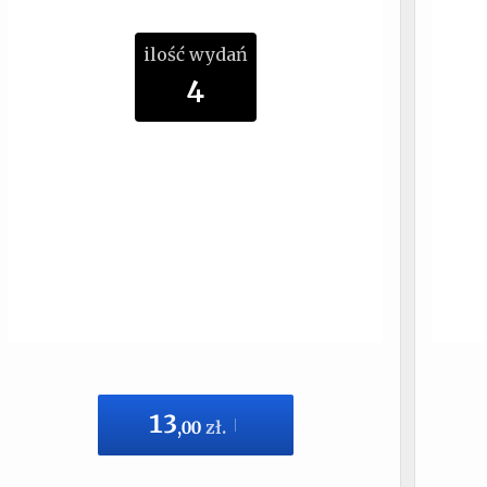
ilość wydań
4
13
,
00
zł.