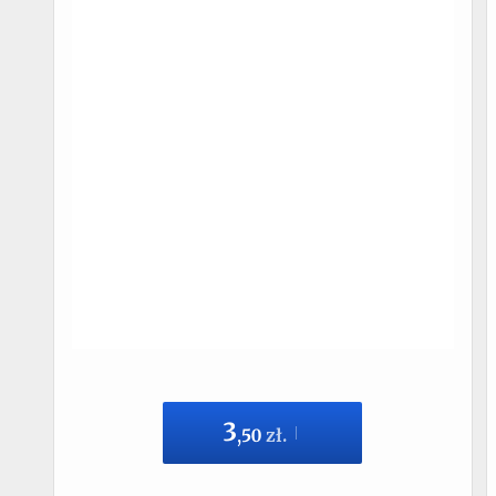
3
,
50
zł.