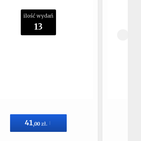
ilość wydań
13
41
,
00
zł.