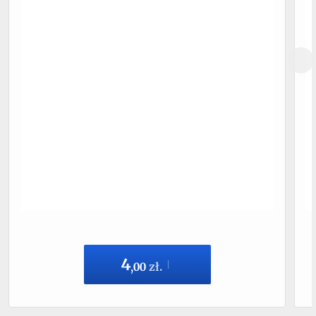
4
,
00
zł.