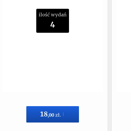
ilość wydań
4
18
,
00
zł.