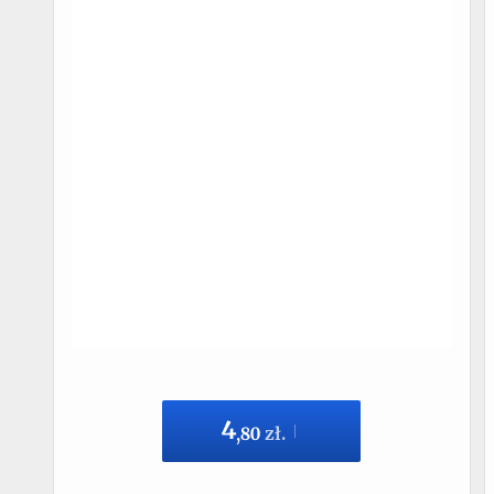
4
,
80
zł.