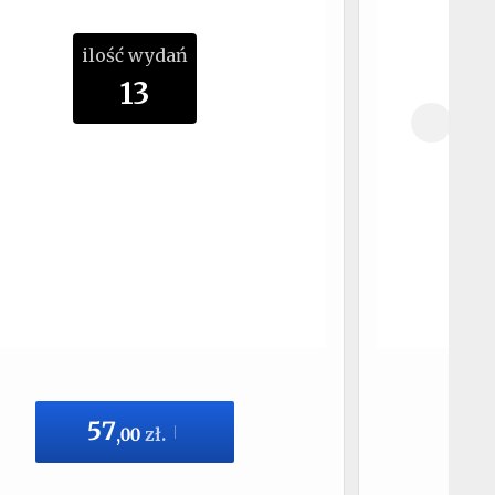
ilość wydań
13
57
,
00
zł.