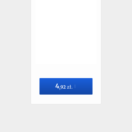
4
,
92
zł.