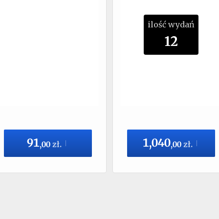
ilość wydań
12
91
1,040
,
00
zł.
,
00
zł.