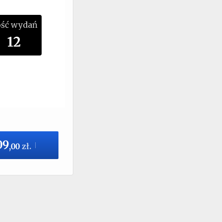
ość wydań
12
09
,
00
zł.