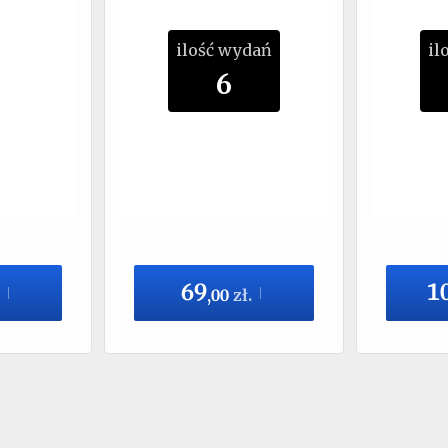
ilość wydań
il
6
69
1
,
00
zł.