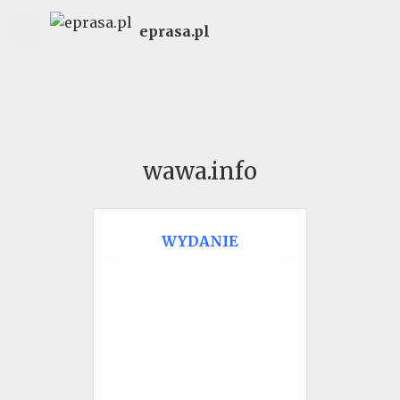
eprasa.pl
wawa.info
WYDANIE