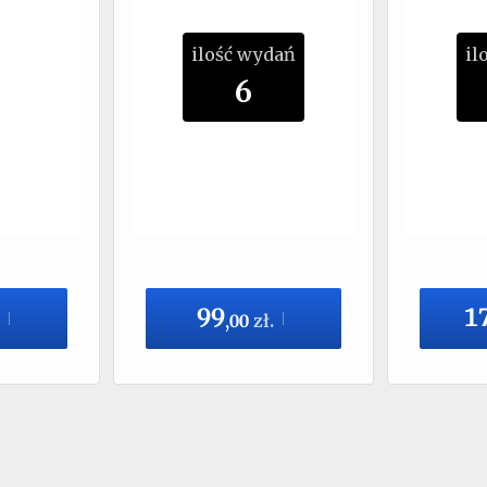
ilość wydań
il
6
99
1
,
00
zł.