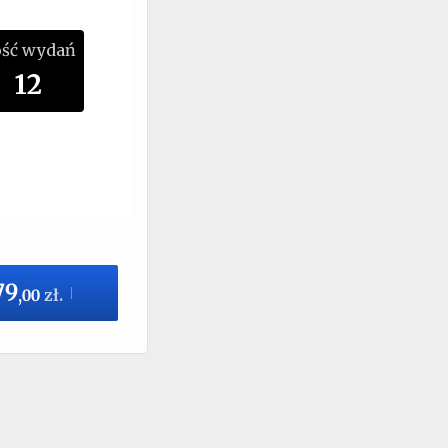
ość wydań
12
79
,
00
zł.